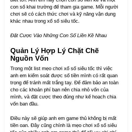
con số khai trường để tham gia game. Mỗi người
chơi sẽ có cách thức chơi và kỹ năng vận dụng
khác nhau trong xổ số siêu tốc.
Đặt Cược Vào Những Con Số Liền Kề Nhau
Quản Lý Hợp Lý Chặt Chẽ
Nguồn Vốn
Trong một list mẹo chơi xổ số siêu tốc thì việc
anh em kiểm soát được số tiền mình có rất quan
trọng để tránh mất trắng tay. Để đảm bảo an toàn
cho các khoản phí bạn nên chia nhỏ vốn của
mình, và đặt cược theo đúng như kế hoạch chia
vốn ban đầu.
Điều này sẽ giúp anh em game thủ không bị mất
tiền oan. Đây cũng chính là mẹo chơi xổ số siêu