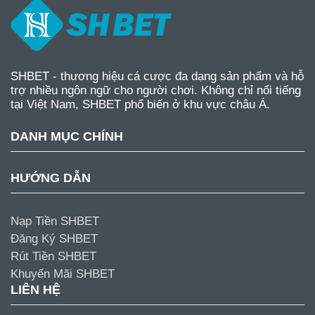
SHBET - thương hiệu cá cược đa dạng sản phẩm và hỗ
trợ nhiều ngôn ngữ cho người chơi. Không chỉ nổi tiếng
tại Việt Nam, SHBET phổ biến ở khu vực châu Á.
DANH MỤC CHÍNH
HƯỚNG DẪN
Nạp Tiền SHBET
Đăng Ký SHBET
Rút Tiền SHBET
Khuyến Mãi SHBET
LIÊN HỆ