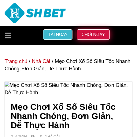
TOGGLE
TẢI NGAY
CHƠI NGAY
NAVIGATION
Trang chủ
\
Nhà Cái
\ Mẹo Chơi Xổ Số Siêu Tốc Nhanh
Chóng, Đơn Giản, Dễ Thực Hành
Mẹo Chơi Xổ Số Siêu Tốc
Nhanh Chóng, Đơn Giản,
Dễ Thực Hành
ADMIN
NHÀ CÁI