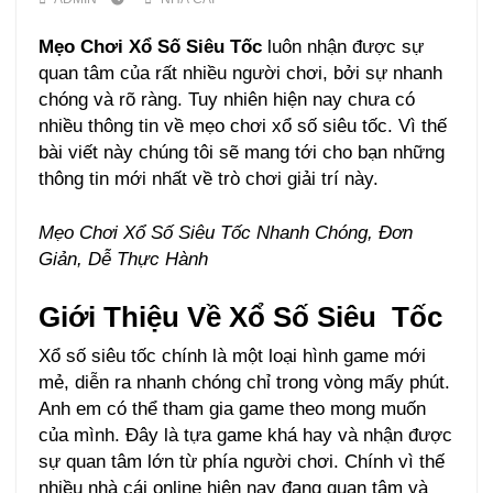
Mẹo Chơi Xổ Số Siêu Tốc
luôn nhận được sự
quan tâm của rất nhiều người chơi, bởi sự nhanh
chóng và rõ ràng. Tuy nhiên hiện nay chưa có
nhiều thông tin về mẹo chơi xổ số siêu tốc. Vì thế
bài viết này chúng tôi sẽ mang tới cho bạn những
thông tin mới nhất về trò chơi giải trí này.
Mẹo Chơi Xổ Số Siêu Tốc Nhanh Chóng, Đơn
Giản, Dễ Thực Hành
Giới Thiệu Về Xổ Số Siêu Tốc
Xổ số siêu tốc chính là một loại hình game mới
mẻ, diễn ra nhanh chóng chỉ trong vòng mấy phút.
Anh em có thể tham gia game theo mong muốn
của mình. Đây là tựa game khá hay và nhận được
sự quan tâm lớn từ phía người chơi. Chính vì thế
nhiều nhà cái online hiện nay đang quan tâm và