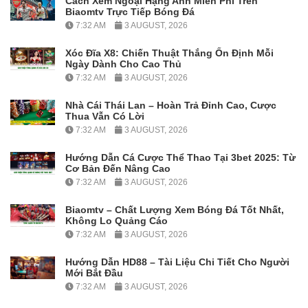
Cách Xem Ngoại Hạng Anh Miễn Phí Trên
Biaomtv Trực Tiếp Bóng Đá
7:32 AM
3 AUGUST, 2026
Xóc Đĩa X8: Chiến Thuật Thắng Ổn Định Mỗi
Ngày Dành Cho Cao Thủ
7:32 AM
3 AUGUST, 2026
Nhà Cái Thái Lan – Hoàn Trả Đỉnh Cao, Cược
Thua Vẫn Có Lời
7:32 AM
3 AUGUST, 2026
Hướng Dẫn Cá Cược Thể Thao Tại 3bet 2025: Từ
Cơ Bản Đến Nâng Cao
7:32 AM
3 AUGUST, 2026
Biaomtv – Chất Lượng Xem Bóng Đá Tốt Nhất,
Không Lo Quảng Cáo
7:32 AM
3 AUGUST, 2026
Hướng Dẫn HD88 – Tài Liệu Chi Tiết Cho Người
Mới Bắt Đầu
7:32 AM
3 AUGUST, 2026