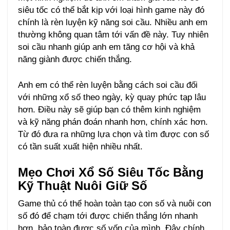
siêu tốc có thể bắt kịp với loại hình game này đó
chính là rèn luyện kỹ năng soi cầu. Nhiều anh em
thường không quan tâm tới vấn đề này. Tuy nhiên
soi cầu nhanh giúp anh em tăng cơ hội và khả
năng giành được chiến thắng.
Anh em có thể rèn luyện bằng cách soi cầu đối
với những xổ số theo ngày, kỳ quay phức tạp lâu
hơn. Điều này sẽ giúp bạn có thêm kinh nghiệm
và kỹ năng phán đoán nhanh hơn, chính xác hơn.
Từ đó đưa ra những lựa chọn và tìm được con số
có tần suất xuất hiện nhiều nhất.
Mẹo Chơi Xổ Số Siêu Tốc Bằng
Kỹ Thuật Nuôi Giữ Số
Game thủ có thể hoàn toàn tạo con số và nuôi con
số đó để chạm tới được chiến thắng lớn nhanh
hơn, bảo toàn được số vốn của mình. Đây chính