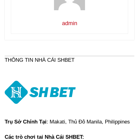
admin
THÔNG TIN NHÀ CÁI SHBET
Trụ Sở Chính Tại
: Makati, Thủ Đô Manila, Philippines
Các trò chơi tại Nhà Cái SHBET: