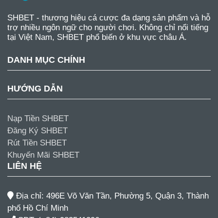
SHBET - thương hiệu cá cược đa dạng sản phẩm và hỗ
trợ nhiều ngôn ngữ cho người chơi. Không chỉ nổi tiếng
tại Việt Nam, SHBET phổ biến ở khu vực châu Á.
DANH MỤC CHÍNH
HƯỚNG DẪN
Nạp Tiền SHBET
Đăng Ký SHBET
Rút Tiền SHBET
Khuyến Mãi SHBET
LIÊN HỆ
Địa chỉ: 496E Võ Văn Tần, Phường 5, Quận 3, Thành
phố Hồ Chí Minh