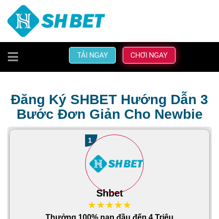
TOGGLE
TẢI NGAY
CHƠI NGAY
NAVIGATION
Đăng Ký SHBET Hướng Dẫn 3
Bước Đơn Giản Cho Newbie
1
Shbet
Thưởng 100% nạp đầu đến 4 Triệu