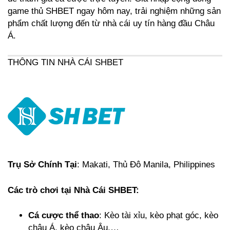
game thủ SHBET ngay hôm nay, trải nghiệm những sản
phẩm chất lượng đến từ nhà cái uy tín hàng đầu Châu
Á.
THÔNG TIN NHÀ CÁI SHBET
Trụ Sở Chính Tại
: Makati, Thủ Đô Manila, Philippines
Các trò chơi tại Nhà Cái SHBET:
Cá cược thể thao
: Kèo tài xỉu, kèo phạt góc, kèo
châu Á, kèo châu Âu,…