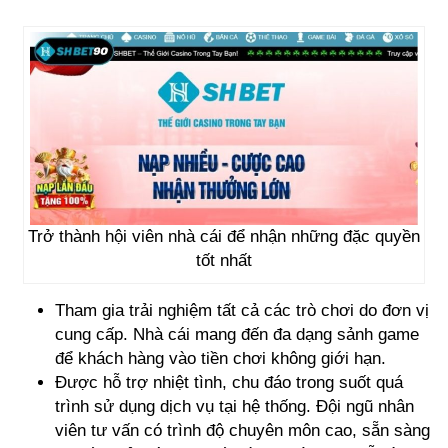
Trở thành hội viên nhà cái để nhận những đặc quyền
tốt nhất
Tham gia trải nghiệm tất cả các trò chơi do đơn vị
cung cấp. Nhà cái mang đến đa dạng sảnh game
để khách hàng vào tiền chơi không giới hạn.
Được hỗ trợ nhiệt tình, chu đáo trong suốt quá
trình sử dụng dịch vụ tại hệ thống. Đội ngũ nhân
viên tư vấn có trình độ chuyên môn cao, sẵn sàng