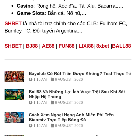
Casino
: Rồng hổ, Xóc đĩa, Tài Xỉu, Bacarrat,…
Game Slots
: Bắn cá, Nổ hũ,…
SHBET
là nhà tài trợ chính cho các CLB: Fullham FC,
Burnley FC, Đội tuyển Argentina…
SHBET
|
BJ88
|
AE88
|
FUN88
|
LIXI88
|
8xbet
|
BALL88
Bayclub Có Rút Tiền Được Không? Test Thực Tế
1:15 AM
6 AUGUST, 2026
Ball88 Và Những Lợi Ích Vượt Trội Sau Khi Sát
Nhập Hệ Thống
1:15 AM
6 AUGUST, 2026
Cách Xem Ngoại Hạng Anh Miễn Phí Trên
Biaomtv Trực Tiếp Bóng Đá
1:15 AM
6 AUGUST, 2026