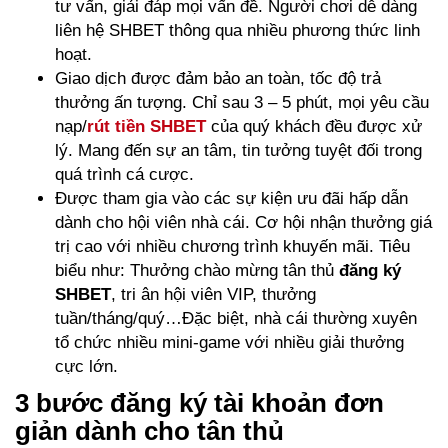
tư vấn, giải đáp mọi vấn đề. Người chơi dễ dàng
liên hệ SHBET thông qua nhiều phương thức linh
hoạt.
Giao dịch được đảm bảo an toàn, tốc độ trả
thưởng ấn tượng. Chỉ sau 3 – 5 phút, mọi yêu cầu
nạp/
rút tiền SHBET
của quý khách đều được xử
lý. Mang đến sự an tâm, tin tưởng tuyệt đối trong
quá trình cá cược.
Được tham gia vào các sự kiện ưu đãi hấp dẫn
dành cho hội viên nhà cái. Cơ hội nhận thưởng giá
trị cao với nhiều chương trình khuyến mãi. Tiêu
biểu như: Thưởng chào mừng tân thủ
đăng ký
SHBET
, tri ân hội viên VIP, thưởng
tuần/tháng/quý…Đặc biệt, nhà cái thường xuyên
tổ chức nhiều mini-game với nhiều giải thưởng
cực lớn.
3 bước đăng ký tài khoản đơn
giản dành cho tân thủ