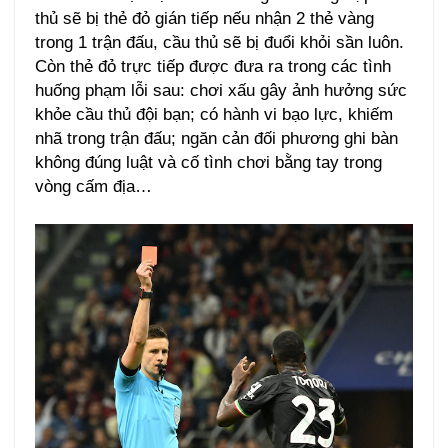
thủ sẽ bị thẻ đỏ gián tiếp nếu nhận 2 thẻ vàng
trong 1 trận đấu, cầu thủ sẽ bị đuổi khỏi sần luôn.
Còn thẻ đỏ trực tiếp được đưa ra trong các tình
huống phạm lỗi sau: chơi xấu gây ảnh hưởng sức
khỏe cầu thủ đội bạn; có hành vi bạo lực, khiếm
nhã trong trận đấu; ngăn cản đối phương ghi bàn
không đúng luật và cố tình chơi bằng tay trong
vòng cấm địa…