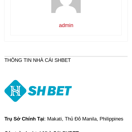
admin
THÔNG TIN NHÀ CÁI SHBET
Trụ Sở Chính Tại
: Makati, Thủ Đô Manila, Philippines