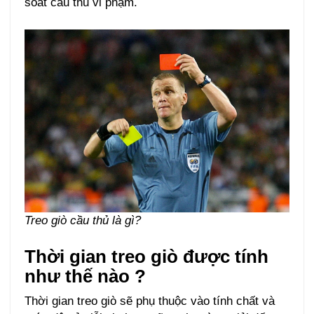
soát cầu thủ vi phạm.
Treo giò cầu thủ là gì?
Thời gian treo giò được tính
như thế nào ?
Thời gian treo giò sẽ phụ thuộc vào tính chất và