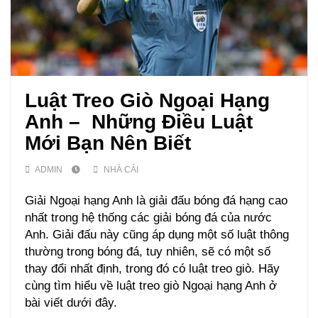
Luật Treo Giò Ngoại Hạng
Anh – Những Điều Luật
Mới Bạn Nên Biết
ADMIN
NHÀ CÁI
Giải Ngoại hạng Anh là giải đấu bóng đá hạng cao
nhất trong hệ thống các giải bóng đá của nước
Anh. Giải đấu này cũng áp dụng một số luật thông
thường trong bóng đá, tuy nhiên, sẽ có một số
thay đổi nhất định, trong đó có luật treo giò. Hãy
cùng tìm hiểu về luật treo giò Ngoại hạng Anh ở
bài viết dưới đây.