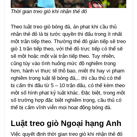
Thời gian treo giò khi nhận thẻ đỏ
Theo luật treo giò bóng đá, án phạt khi cầu thủ
nhận thẻ đỏ là bị tước quyền thi đấu trong ít nhất
một trận tiếp theo. Thường thẻ đỏ gián tiếp sẽ treo
giò 1 trận tiếp theo, với thẻ đỏ trực tiếp có thể sẽ
sẽ một hoặc một vài trận tiếp theo. Tuy nhiên,
cũng tùy vào tình huống mức độ nghiêm trọng
hơn, hành vi thực tế thô bạo, miệt thị hay vi phạm
nghiêm trọng luật lệ bóng đá,.. thì cầu thủ có thể
bị cấm thi đấu từ 5 – 10 trận đấu, có thể kèm theo
một số hình phạt kỷ luật khác. Đặc biệt, trong một
số trường hợp đặc biệt nghiêm trọng, cầu thủ có
thể bị cấm vĩnh viễn mọi hoạt động bóng đá.
Luật treo giò Ngoại hạng Anh
Việc quyết định thời gian treo giò khi nhận thẻ đỏ