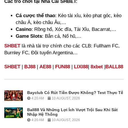
Các trò chơi tại Nhà Cái SHBET:
Cá cược thể thao
: Kèo tài xỉu, kèo phạt góc, kèo
châu Á, kèo châu Âu,…
Casino
: Rồng hổ, Xóc đĩa, Tài Xỉu, Bacarrat,…
Game Slots
: Bắn cá, Nổ hũ,…
SHBET
là nhà tài trợ chính cho các CLB: Fullham FC,
Burnley FC, Đội tuyển Argentina…
SHBET
|
BJ88
|
AE88
|
FUN88
|
LIXI88
|
8xbet
|
BALL88
Bayclub Có Rút Tiền Được Không? Test Thực Tế
4:20 AM
10 AUGUST, 2026
Ball88 Và Những Lợi Ích Vượt Trội Sau Khi Sát
Nhập Hệ Thống
4:20 AM
10 AUGUST, 2026