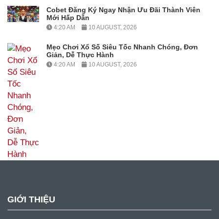
Cobet Đăng Ký Ngay Nhận Ưu Đãi Thành Viên
Mới Hấp Dẫn
4:20 AM
10 AUGUST, 2026
Mẹo Chơi Xổ Số Siêu Tốc Nhanh Chóng, Đơn
Giản, Dễ Thực Hành
4:20 AM
10 AUGUST, 2026
GIỚI THIỆU