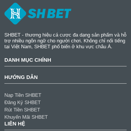
SHBET - thương hiệu cá cược đa dạng sản phẩm và hỗ
trợ nhiều ngôn ngữ cho người chơi. Không chỉ nổi tiếng
tại Việt Nam, SHBET phổ biến ở khu vực châu Á.
DANH MỤC CHÍNH
HƯỚNG DẪN
Nạp Tiền SHBET
Đăng Ký SHBET
Rút Tiền SHBET
Khuyến Mãi SHBET
LIÊN HỆ