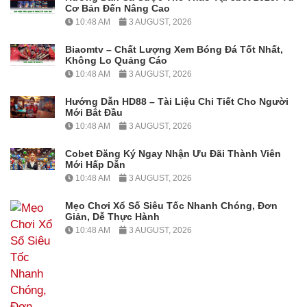
Cơ Bản Đến Nâng Cao
10:48 AM
3 AUGUST, 2026
Biaomtv – Chất Lượng Xem Bóng Đá Tốt Nhất,
Không Lo Quảng Cáo
10:48 AM
3 AUGUST, 2026
Hướng Dẫn HD88 – Tài Liệu Chi Tiết Cho Người
Mới Bắt Đầu
10:48 AM
3 AUGUST, 2026
Cobet Đăng Ký Ngay Nhận Ưu Đãi Thành Viên
Mới Hấp Dẫn
10:48 AM
3 AUGUST, 2026
Mẹo Chơi Xổ Số Siêu Tốc Nhanh Chóng, Đơn
Giản, Dễ Thực Hành
10:48 AM
3 AUGUST, 2026