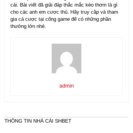
cái. Bài viết đã giải đáp thắc mắc kèo thơm là gì
cho các anh em cược thủ. Hãy truy cập và tham
gia cá cược tại cổng game để có những phần
thưởng lớn nhé.
admin
THÔNG TIN NHÀ CÁI SHBET