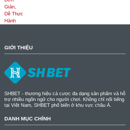
GIỚI THIỆU
SHBET - thương hiệu cá cược đa dạng sản phẩm và hỗ
trợ nhiều ngôn ngữ cho người chơi. Không chỉ nổi tiếng
tại Việt Nam, SHBET phổ biến ở khu vực châu Á.
DANH MỤC CHÍNH